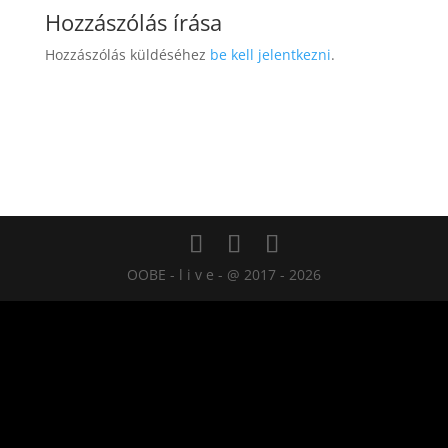
Hozzászólás írása
Hozzászólás küldéséhez
be kell jelentkezni
.
OOBE - l i v e - @ 2017 - 2026